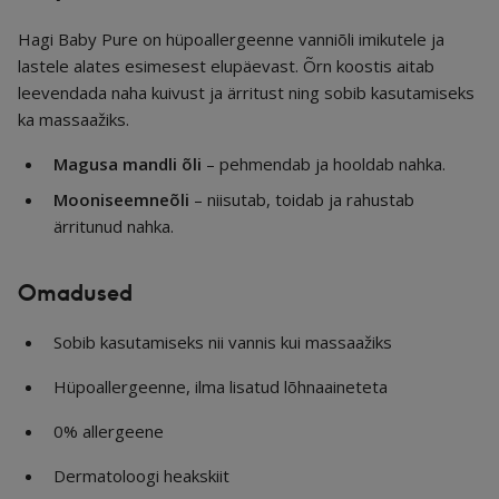
Hagi Baby Pure on hüpoallergeenne vanniõli imikutele ja
lastele alates esimesest elupäevast. Õrn koostis aitab
leevendada naha kuivust ja ärritust ning sobib kasutamiseks
ka massaažiks.
Magusa mandli õli
– pehmendab ja hooldab nahka.
Mooniseemneõli
– niisutab, toidab ja rahustab
ärritunud nahka.
Omadused
Sobib kasutamiseks nii vannis kui massaažiks
Hüpoallergeenne, ilma lisatud lõhnaaineteta
0% allergeene
Dermatoloogi heakskiit