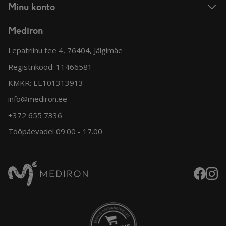
Minu konto
Mediron
Lepatriinu tee 4, 76404, Jälgimäe
Registrikood: 11466581
KMKR: EE101313913
info@mediron.ee
+372 655 7336
Tööpäevadel 09.00 - 17.00
Faceboo
Insta
Mediron