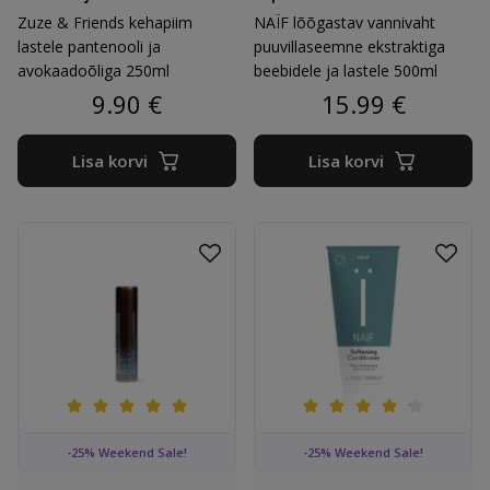
Zuze & Friends kehapiim
NAÏF lõõgastav vannivaht
lastele pantenooli ja
puuvillaseemne ekstraktiga
avokaadoõliga 250ml
beebidele ja lastele 500ml
9.90
€
15.99
€
Lisa korvi
Lisa korvi
Lisa lemmikutesse
Lisa 
Booming Bob orgaaniline huulepalsam NEUTRAL
NAÏF pehmendav palsam lin
-25% Weekend Sale!
-25% Weekend Sale!