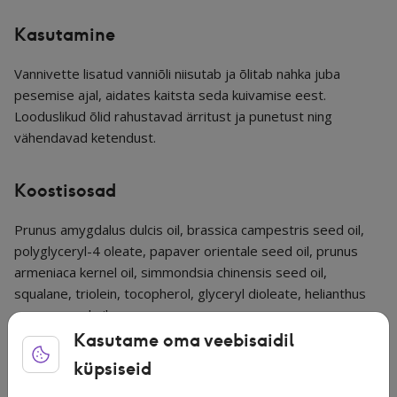
Kasutamine
Vannivette lisatud vanniõli niisutab ja õlitab nahka juba
pesemise ajal, aidates kaitsta seda kuivamise eest.
Looduslikud õlid rahustavad ärritust ja punetust ning
vähendavad ketendust.
Koostisosad
Prunus amygdalus dulcis oil, brassica campestris seed oil,
polyglyceryl-4 oleate, papaver orientale seed oil, prunus
armeniaca kernel oil, simmondsia chinensis seed oil,
squalane, triolein, tocopherol, glyceryl dioleate, helianthus
annuus seed oil.
Kasutame oma veebisaidil
Lapsed
,
Naha- ja juuksehooldus
,
Õlid
,
küpsiseid
Vannivahud ja -pallid