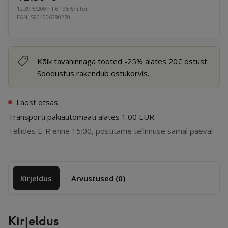
Nullkulu
12.39
€
/200ml
61.95
€
/liiter
EAN: 5904006380270
Kõik tavahinnaga tooted -25% alates 20€ ostust.
Soodustus rakendub ostukorvis.
Laost otsas
Transporti pakiautomaati alates 1.00 EUR.
Tellides E-R enne 15:00, postitame tellimuse samal päeval
Kirjeldus
Arvustused (0)
Kirjeldus