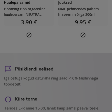
Huulepalsamid
Juuksed
Booming Bob orgaaniline
NAÏF pehmendav palsam
huulepalsam NEUTRAL
linaseemneõliga 200ml
3.90
€
9.95
€
Püsikliendi eelised
Iga ostuga kogud osturaha ning saad -10% täishinnaga
toodetelt.
Kiire tarne
Tellides E-R enne 15:00, läheb kaup samal päeval teele.