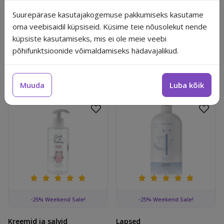
Suurepärase kasutajakogemuse pakkumiseks kasutame
Hagi
lapsed
lastetooted
looduslik
vanniõli
oma veebisaidil küpsiseid. Küsime teie nõusolekut nende
küpsiste kasutamiseks, mis ei ole meie veebi
vegan
põhifunktsioonide võimaldamiseks hädavajalikud.
Seotud tooted
Muuda
Luba kõik
Lisa lemmikutesse
Lisa 
Zuze & Friends kehapiim lastele pantenooli ja avokaadoõlig
NAÏF lõõgastav vannivaht puu
-25% Weekend Sale!
-25% Weekend Sale!
Kreemid ja salvid
Lapsed