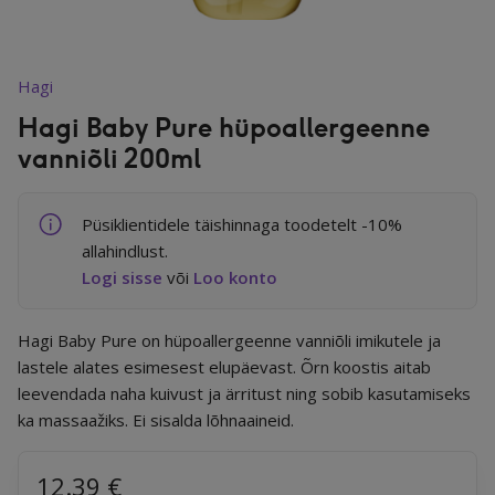
Juuksed
Hagi
Hagi Baby Pure hüpoallergeenne
vanniõli 200ml
Tervis
Püsiklientidele täishinnaga toodetelt -10%
Toidulisandid
allahindlust.
Logi sisse
või
Loo konto
Mürakaitse
Hagi Baby Pure on hüpoallergeenne vanniõli imikutele ja
lastele alates esimesest elupäevast. Õrn koostis aitab
leevendada naha kuivust ja ärritust ning sobib kasutamiseks
ka massaažiks. Ei sisalda lõhnaaineid.
Kodu
12.39
€