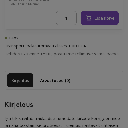
Nullkulu
EAN: 3760211484064
Lisa korvi
Laboratoires de Biarritz Dark Spot 
Laos
Transporti pakiautomaati alates 1.00 EUR.
Tellides E-R enne 15:00, postitame tellimuse samal päeval
Kirjeldus
Arvustused (0)
Kirjeldus
Iga tilk käivitab ainulaadse tumedate laikude korrigeerimise
ja naha taastamise protsessi. Tulemus: nähtavalt ühtlasem