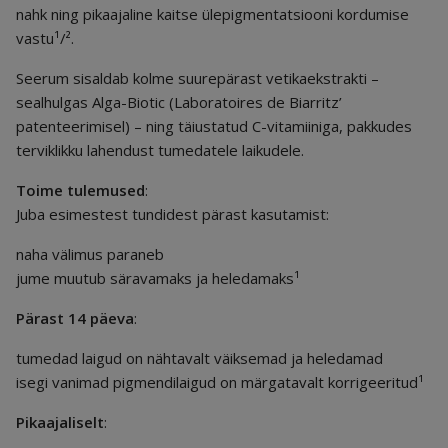
nahk ning pikaajaline kaitse ülepigmentatsiooni kordumise
vastu¹/².
Seerum sisaldab kolme suurepärast vetikaekstrakti –
sealhulgas Alga-Biotic (Laboratoires de Biarritz’
patenteerimisel) – ning täiustatud C-vitamiiniga, pakkudes
terviklikku lahendust tumedatele laikudele.
Toime tulemused
:
Juba esimestest tundidest pärast kasutamist:
naha välimus paraneb
jume muutub säravamaks ja heledamaks¹
Pärast 14 päeva
:
tumedad laigud on nähtavalt väiksemad ja heledamad
isegi vanimad pigmendilaigud on märgatavalt korrigeeritud¹
Pikaajaliselt
: