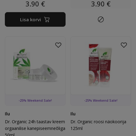
3.90
€
3.90
€
Lisa korvi
Lisa lemmikutesse
Lisa 
Dr. Organic 24h taastav kreem orgaanilise kanepiseemneõli
Dr. Organic roosi näokoorija
-25% Weekend Sale!
-25% Weekend Sale!
Ilu
Ilu
Dr. Organic 24h taastav kreem
Dr. Organic roosi näokoorija
orgaanilise kanepiseemneõliga
125ml
50ml