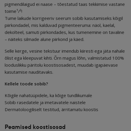
pigmendilaigud ei naase – tõestatud taas tekkimise vastane
toime¹/²!
Tume laikude korrigeeriv seerum sobib kasutamiseks kõigil
piirkondadel, mis kalduvad pigmenteeruma: näol, kaelal,
dekolteel, samuti piirkondades, kus tumenemine on tavaline
– näiteks silmade alune piirkond ja käed.
Selle kerge, vesine tekstuur imendub kiiresti ega jäta nahale
õlist ega kleepuvat kihti. Õrn magus lõhn, valmistatud 100%
looduslikku päritolu koostisosadest, muudab igapäevase
kasutamise nauditavaks.
Kellele toode sobib?
Kõigile nahatüüpidele, ka kõige tundlikumale
Sobib rasedatele ja imetavatele naistele
Dermatoloogiliselt testitud, ärritamatu koostis
Peamised koostisosad