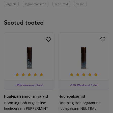
organic
Pigmentatsioon
seerumid
vegan
Seotud tooted
Lisa lemmikutesse
Lisa 
Booming Bob orgaaniline huulepalsam PEPPERMINT
Booming Bob orgaaniline h
-25% Weekend Sale!
-25% Weekend Sale!
Huulepalsamid ja -värvid
Huulepalsamid
Booming Bob orgaaniline
Booming Bob orgaaniline
huulepalsam PEPPERMINT
huulepalsam NEUTRAL