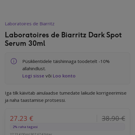
Juuksed
Laboratoires de Biarritz
Laboratoires de Biarritz Dark Spot
Serum 30ml
Tervis
Püsiklientidele täishinnaga toodetelt -10%
Toidulisandid
allahindlust.
Logi sisse
või
Loo konto
Mürakaitse
Iga tilk käivitab ainulaadse tumedate laikude korrigeerimise
ja naha taastamise protsessi.
Kodu
27.23
€
38.90
€
Algne hind oli: 38.90 €.
Praegune hind on: 27.23 €.
2% raha tagasi
27.23
€
/30ml
907.67
€
/liiter