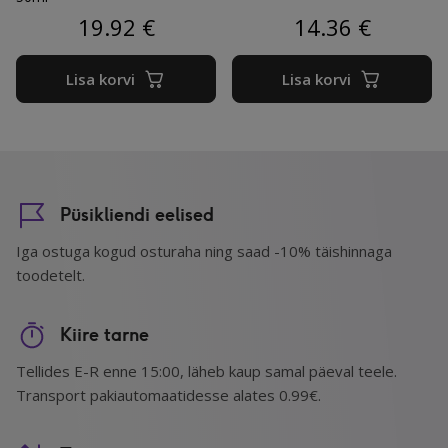
19.92
€
14.36
€
Lisa korvi
Lisa korvi
Püsikliendi eelised
Iga ostuga kogud osturaha ning saad -10% täishinnaga
toodetelt.
Kiire tarne
Tellides E-R enne 15:00, läheb kaup samal päeval teele.
Transport pakiautomaatidesse alates 0.99€.