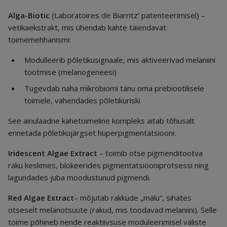
Alga-Biotic
(Laboratoires de Biarritz’ patenteerimisel) –
vetikaekstrakt, mis ühendab kahte täiendavat
toimemehhanismi:
Modulleerib põletikusignaale, mis aktiveerivad melaniini
tootmise (melanogeneesi)
Tugevdab naha mikrobiomi tänu oma prebiootilisele
toimele, vähendades põletikuriski
See ainulaadne kahetoimeline kompleks aitab tõhusalt
ennetada põletikujärgset hüperpigmentatsiooni.
Iridescent Algae Extract
– toimib otse pigmenditootva
raku keskmes, blokeerides pigmentatsiooniprotsessi ning
lagundades juba moodustunud pigmendi.
Red Algae Extract
– mõjutab rakkude „mälu“, sihates
otseselt melanotsüüte (rakud, mis toodavad melaniini). Selle
toime põhineb nende reaktiivsuse moduleerimisel väliste