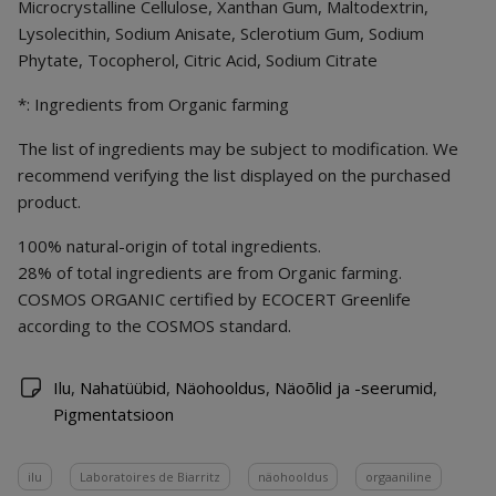
Microcrystalline Cellulose, Xanthan Gum, Maltodextrin,
Lysolecithin, Sodium Anisate, Sclerotium Gum, Sodium
Phytate, Tocopherol, Citric Acid, Sodium Citrate
*: Ingredients from Organic farming
The list of ingredients may be subject to modification. We
recommend verifying the list displayed on the purchased
product.
100% natural-origin of total ingredients.
28% of total ingredients are from Organic farming.
COSMOS ORGANIC certified by ECOCERT Greenlife
according to the COSMOS standard.
Ilu
,
Nahatüübid
,
Näohooldus
,
Näoõlid ja -seerumid
,
Pigmentatsioon
ilu
Laboratoires de Biarritz
näohooldus
orgaaniline