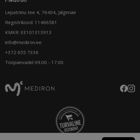
Lepatriinu tee 4, 76404, Jälgimäe
Registrikood: 11466581
KMKR: EE101313913
info@mediron.ee
+372 655 7336
Tööpäevadel 09.00 - 17.00
Faceboo
Insta
Mediron