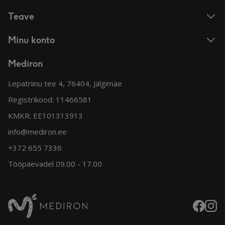
Teave
Minu konto
Mediron
Lepatriinu tee 4, 76404, Jälgimäe
Registrikood: 11466581
KMKR: EE101313913
info@mediron.ee
+372 655 7336
Tööpäevadel 09.00 - 17.00
Faceboo
Insta
Mediron