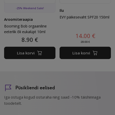
Booming Bob orgaaniline eeterlik õli eukalüpt 10ml
EVY päikesevaht SPF20 150
-25% Weekend Sale!
Ilu
EVY päikesevaht SPF20 150ml
Aroomiteraapia
Booming Bob orgaaniline
eeterlik õli eukalüpt 10ml
Algne hind 
Praegune h
14.00
€
8.90
€
28.00
€
Lisa korvi
Lisa korvi
Püsikliendi eelised
Iga ostuga kogud osturaha ning saad -10% täishinnaga
toodetelt.