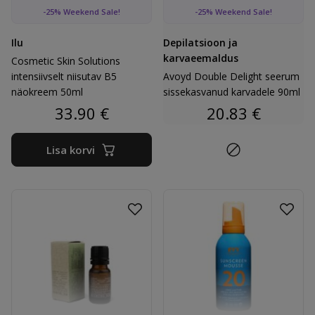
-25% Weekend Sale!
-25% Weekend Sale!
Ilu
Depilatsioon ja
karvaeemaldus
Cosmetic Skin Solutions
intensiivselt niisutav B5
Avoyd Double Delight seerum
näokreem 50ml
sissekasvanud karvadele 90ml
33.90
€
20.83
€
Lisa korvi
Lisa lemmikutesse
Lisa 