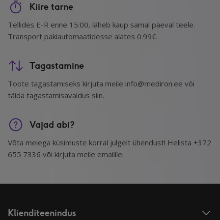
Kiire tarne
Tellides E-R enne 15:00, läheb kaup samal päeval teele.
Transport pakiautomaatidesse alates 0.99€.
Tagastamine
Toote tagastamiseks kirjuta meile info@mediron.ee või
täida tagastamisavaldus siin.
Vajad abi?
Võta meiega küsimuste korral julgelt ühendust! Helista +372
655 7336 või kirjuta meile emailile.
Klienditeenindus