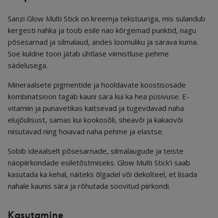
Sanzi Glow Multi Stick on kreemja tekstuuriga, mis sulandub
kergesti nahka ja toob esile näo kõrgemad punktid, nagu
põsesarnad ja silmalaud, andes loomuliku ja särava kuma.
Soe kuldne toon jätab ühtlase viimistluse pehme
sädelusega.
Mineraalsete pigmentide ja hooldavate koostisosade
kombinatsioon tagab kauni sära kui ka hea püsivuse. E-
vitamiin ja punavetikas kaitsevad ja tugevdavad naha
elujõulisust, samas kui kookosõli, sheavõi ja kakaovõi
niisutavad ning hoiavad naha pehme ja elastse.
Sobib ideaalselt põsesarnade, silmalaugude ja teiste
näopiirkondade esiletõstmiseks. Glow Multi Stick’i saab
kasutada ka kehal, näiteks õlgadel või dekolteel, et lisada
nahale kaunis sära ja rõhutada soovitud piirkondi.
Kasutamine