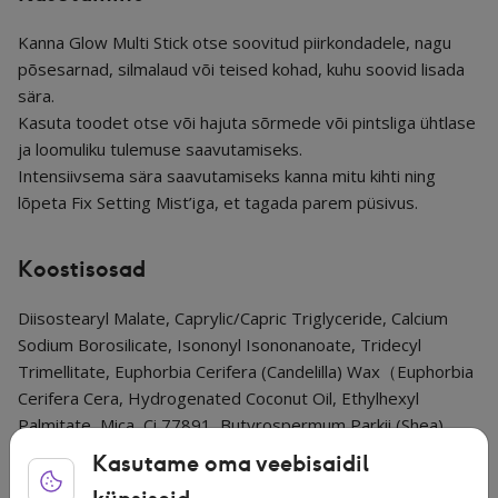
Kanna Glow Multi Stick otse soovitud piirkondadele, nagu
põsesarnad, silmalaud või teised kohad, kuhu soovid lisada
sära.
Kasuta toodet otse või hajuta sõrmede või pintsliga ühtlase
ja loomuliku tulemuse saavutamiseks.
Intensiivsema sära saavutamiseks kanna mitu kihti ning
lõpeta Fix Setting Mist’iga, et tagada parem püsivus.
Koostisosad
Diisostearyl Malate, Caprylic/Capric Triglyceride, Calcium
Sodium Borosilicate, Isononyl Isononanoate, Tridecyl
Trimellitate, Euphorbia Cerifera (Candelilla) Wax（Euphorbia
Cerifera Cera, Hydrogenated Coconut Oil, Ethylhexyl
Palmitate, Mica, Ci 77891, Butyrospermum Parkii (Shea)
Butter, Theobroma Cacao (Cocoa) Seed Butter, Iron
Kasutame oma veebisaidil
Oxides（Ci 77491, Ci 77492）, Phenoxyethanol, Tocopheryl