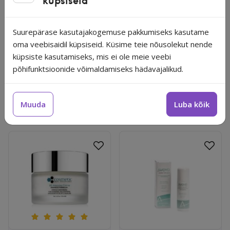
küpsiseid
Acetate (Vitamin E), Tin Oxide（Ci 77861）, Kousou Ekisu
(Red Algae), Ethylhexylglycerin
Suurepärase kasutajakogemuse pakkumiseks kasutame
oma veebisaidil küpsiseid. Küsime teie nõusolekut nende
Ilu
,
Highlighter
,
Meik
küpsiste kasutamiseks, mis ei ole meie veebi
põhifunktsioonide võimaldamiseks hädavajalikud.
ilu
meik
Sanzi
Muuda
Luba kõik
Seotud tooted
Lisa lemmikutesse
Lisa 
Cosmetic Skin Solutions intensiivselt niisutav B5 näokreem 5
Avoyd Double Delight seeru