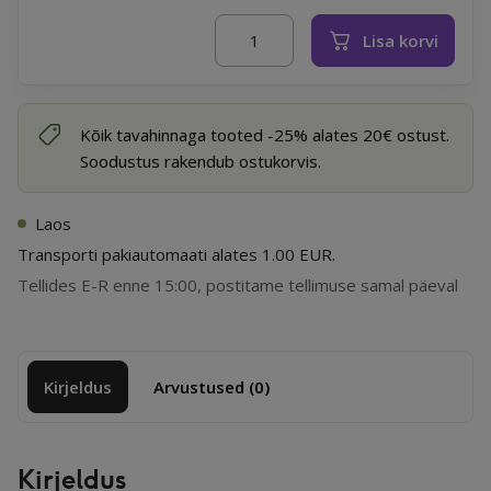
Nullkulu
Lisa korvi
Sanzi Glow Multi Stick 10g kogus
Kõik tavahinnaga tooted -25% alates 20€ ostust.
Soodustus rakendub ostukorvis.
Laos
Transporti pakiautomaati alates 1.00 EUR.
Tellides E-R enne 15:00, postitame tellimuse samal päeval
Kirjeldus
Arvustused (0)
Kirjeldus