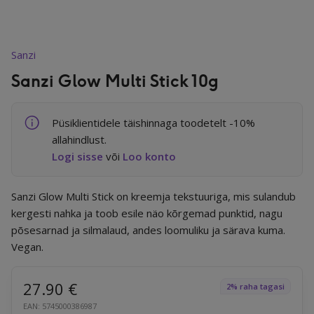
Juuksed
Sanzi
Sanzi Glow Multi Stick 10g
Tervis
Püsiklientidele täishinnaga toodetelt -10%
allahindlust.
Logi sisse
või
Loo konto
Toidulisandid
Sanzi Glow Multi Stick on kreemja tekstuuriga, mis sulandub
kergesti nahka ja toob esile näo kõrgemad punktid, nagu
Mürakaitse
põsesarnad ja silmalaud, andes loomuliku ja särava kuma.
Vegan.
Kodu
27.90
€
2% raha tagasi
EAN: 5745000386987