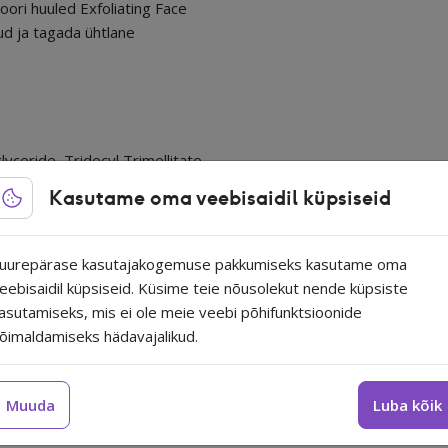
ori huuled Exfoliating Face
ud ja tagada ühtlane
lyceride, Tridecyl Trimellitate,
rene/Isoprene Copolymer,
Kasutame oma veebisaidil küpsiseid
spermum Parkii (Shea) Butter,
mondsia Chinensis (Jojoba)
itamin E), CI 45410, CI 15850,
uurepärase kasutajakogemuse pakkumiseks kasutame oma
 CI 77492
eebisaidil küpsiseid. Küsime teie nõusolekut nende küpsiste
asutamiseks, mis ei ole meie veebi põhifunktsioonide
õimaldamiseks hädavajalikud.
Sanzi
vegan
Muuda
Luba kõik