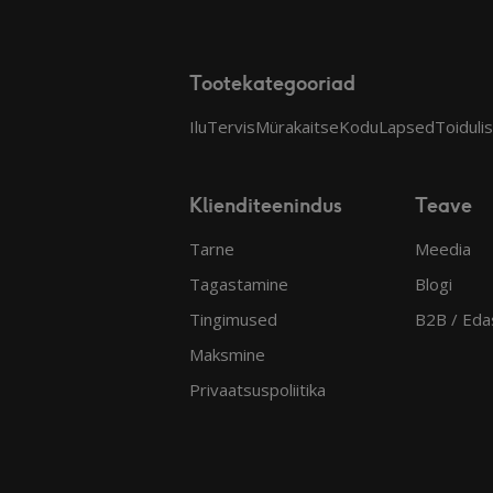
Tootekategooriad
Ilu
Tervis
Mürakaitse
Kodu
Lapsed
Toiduli
Klienditeenindus
Teave
Tarne
Meedia
Tagastamine
Blogi
Tingimused
B2B / Eda
Maksmine
Privaatsuspoliitika