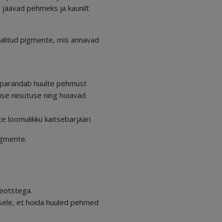
d jäävad pehmeks ja kaunilt
valitud pigmente, mis annavad
ja parandab huulte pehmust
lise niisutuse ning hoiavad
lte loomulikku kaitsebarjääri
igmente.
meotstega.
usele, et hoida huuled pehmed