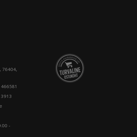
4, 76404,
11466581
13913
e
.00 -