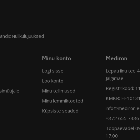
sandid
Nullkulu
Juuksed
Minu konto
Mediron
Logi sisse
Lepatriinu tee 
Jälgimäe
Loo konto
Registrikood: 
simüüjale
Minu tellimused
KMKR: EE1013
Minu lemmiktooted
info@mediron.e
Küpsiste seaded
+372 655 7336
Tööpäevadel 09
17.00