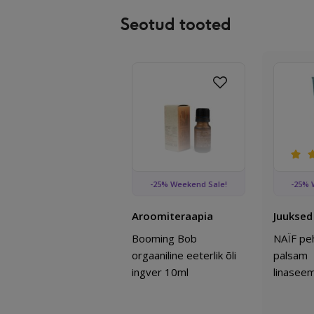
Seotud tooted
Lisa lemmikutess
Hinnanguga
5.00
/ 5
Booming Bob orgaaniline eeterlik õl
NAÏF 
-25% Weekend Sale!
-25% 
Aroomiteraapia
Juuksed
Booming Bob
NAÏF p
orgaaniline eeterlik õli
palsam
ingver 10ml
linasee