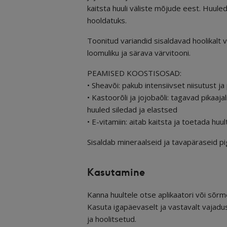
kaitsta huuli väliste mõjude eest. Huule
hooldatuks.
Toonitud variandid sisaldavad hoolikalt 
loomuliku ja särava värvitooni.
PEAMISED KOOSTISOSAD:
• Sheavõi: pakub intensiivset niisutust 
• Kastoorõli ja jojobaõli: tagavad pikaaja
huuled siledad ja elastsed
• E-vitamiin: aitab kaitsta ja toetada huu
Sisaldab mineraalseid ja tavapäraseid p
Kasutamine
Kanna huultele otse aplikaatori või sõr
Kasuta igapäevaselt ja vastavalt vajad
ja hoolitsetud.