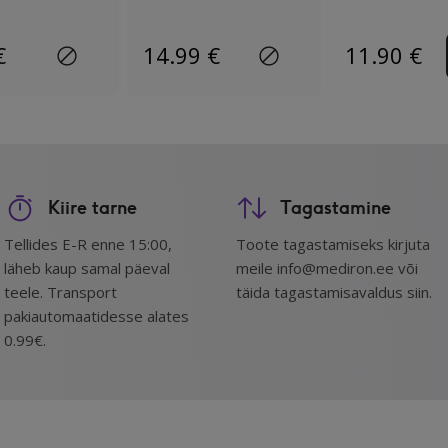
€
14.99
€
11.90
€
Kiire tarne
Tagastamine
Tellides E-R enne 15:00,
Toote tagastamiseks kirjuta
läheb kaup samal päeval
meile info@mediron.ee või
teele. Transport
täida tagastamisavaldus siin.
pakiautomaatidesse alates
0.99€.