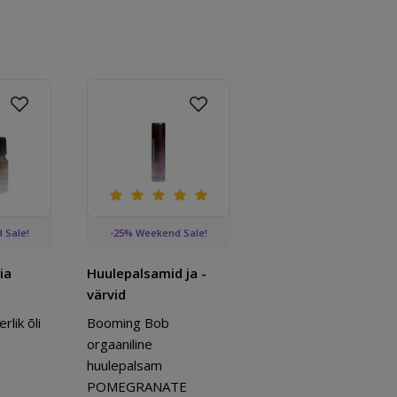
Lisa lemmikutesse
Lisa lemmikutesse
orgaaniline eeterlik õli nelk 10ml
Booming Bob orgaaniline huulepalsam POMEG
 Sale!
-25% Weekend Sale!
ia
Huulepalsamid ja -
värvid
rlik õli
Booming Bob
orgaaniline
huulepalsam
POMEGRANATE