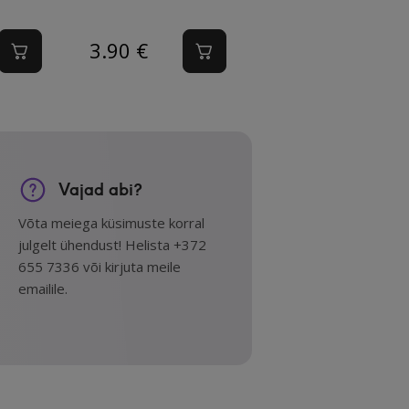
3.90
€
Vajad abi?
Võta meiega küsimuste korral
julgelt ühendust! Helista +372
655 7336 või kirjuta meile
emailile.