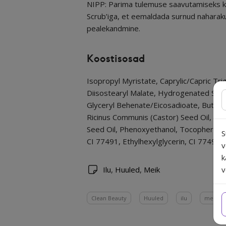
NIPP: Parima tulemuse saavutamiseks ko
Scrub’iga, et eemaldada surnud naharak
pealekandmine.
Koostisosad
Isopropyl Myristate, Caprylic/Capric Trig
Diisostearyl Malate, Hydrogenated Sty
Glyceryl Behenate/Eicosadioate, Butyro
Ricinus Communis (Castor) Seed Oil, Sim
Seed Oil, Phenoxyethanol, Tocopherol (V
S
CI 77491, Ethylhexylglycerin, CI 77499,
v
k
Ilu
,
Huuled
,
Meik
v
Clean Beauty
Huuled
ilu
meik