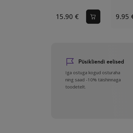
15.90
€
9.95
Püsikliendi eelised
Iga ostuga kogud osturaha
ning saad -10% täishinnaga
toodetelt.