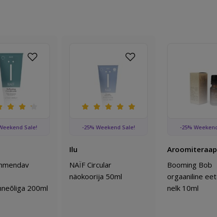
e
Lisa lemmikutesse
Lisa lemmikutesse
i ingver 10ml
pehmendav palsam linaseemneõliga 200ml
NAÏF Circular näokoorija 50ml
Booming Bob 
Weekend Sale!
-25% Weekend Sale!
-25% Weekend
Ilu
Aroomiteraap
ehmendav
NAÏF Circular
Booming Bob
näokoorija 50ml
orgaaniline eete
mneõliga 200ml
nelk 10ml