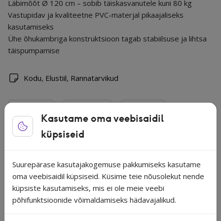
Läbimõõt Ø 120 cm – sobib täiskasvanutele kuni 80 kg
Vastupidav ja kvaliteetne PVC-materjal pikaajaliseks
kasutamiseks
Ühe õhukambriga konstruktsioon tagab stabiilsuse ja lihtsa
täispumpamise
Kodu
,
Elustiil
,
Rannatarvikud
Rannatarvikud
Swim Essentials
Ujumisrõngas
Kasutame oma veebisaidil
küpsiseid
Seotud tooted
Suurepärase kasutajakogemuse pakkumiseks kasutame
oma veebisaidil küpsiseid. Küsime teie nõusolekut nende
Lisa lemmikutesse
Lisa 
küpsiste kasutamiseks, mis ei ole meie veebi
põhifunktsioonide võimaldamiseks hädavajalikud.