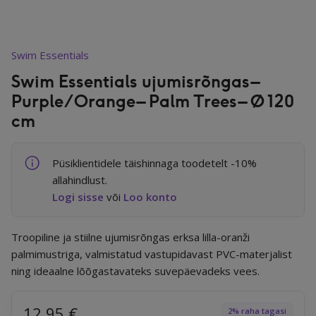
Juuksed
Swim Essentials
Swim Essentials ujumisrõngas –
Purple/Orange – Palm Trees – Ø 120
Tervis
cm
Toidulisandid
Püsiklientidele täishinnaga toodetelt -10%
allahindlust.
Logi sisse
või
Loo konto
Mürakaitse
Troopiline ja stiilne ujumisrõngas erksa lilla-oranži
palmimustriga, valmistatud vastupidavast PVC-materjalist
ning ideaalne lõõgastavateks suvepäevadeks vees.
Kodu
12.95
€
2% raha tagasi