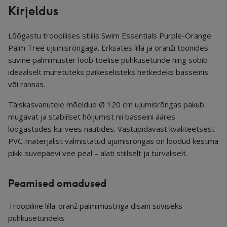
Kirjeldus
Lõõgastu troopilises stiilis Swim Essentials Purple-Orange
Palm Tree ujumisrõngaga. Erksates lilla ja oranži toonides
suvine palmimuster loob tõelise puhkusetunde ning sobib
ideaalselt muretuteks päikeselisteks hetkedeks basseinis
või rannas.
Täiskasvanutele mõeldud Ø 120 cm ujumisrõngas pakub
mugavat ja stabiilset hõljumist nii basseini ääres
lõõgastudes kui vees nautides. Vastupidavast kvaliteetsest
PVC-materjalist valmistatud ujumisrõngas on loodud kestma
pikki suvepäevi vee peal – alati stiilselt ja turvaliselt.
Peamised omadused
Troopiline lilla-oranž palmimustriga disain suviseks
puhkusetundeks