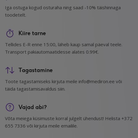
Iga ostuga kogud osturaha ning saad -10% täishinnaga
toodetelt.
Kiire tarne
Tellides E-R enne 15:00, läheb kaup samal päeval teele.
Transport pakiautomaatidesse alates 0.99€.
Tagastamine
Toote tagastamiseks kirjuta meile info@mediron.ee või
täida tagastamisavaldus siin.
Vajad abi?
Võta meiega küsimuste korral julgelt ühendust! Helista +372
655 7336 või kirjuta meile emailile.