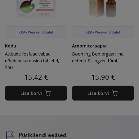
Attitude fosfaadivabad nõudepesumasina tabletid, 26tk
Booming Bob orgaaniline eeter
-25% Weekend Sale!
-25% Weekend Sale!
Kodu
Aroomiteraapia
Attitude fosfaadivabad
Booming Bob orgaaniline
nõudepesumasina tabletid,
eeterlik õli ingver 10ml
26tk
15.42
€
15.90
€
Lisa korvi
Lisa korvi
Püsikliendi eelised