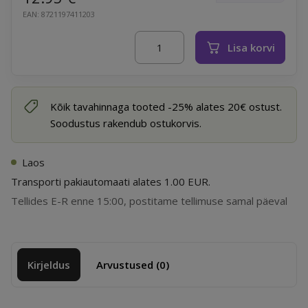
Nullkulu
EAN: 8721197411203
Lisa korvi
Swim Essentials ujumisrõngas - Pur
Kõik tavahinnaga tooted -25% alates 20€ ostust.
Soodustus rakendub ostukorvis.
Laos
Transporti pakiautomaati alates 1.00 EUR.
Tellides E-R enne 15:00, postitame tellimuse samal päeval
Kirjeldus
Arvustused (0)