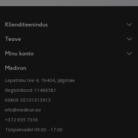
Klienditeenindus
Teave
Minu konto
Mediron
Lepatriinu tee 4, 76404, Jälgimäe
Registrikood: 11466581
KMKR: EE101313913
info@mediron.ee
+372 655 7336
Tööpäevadel 09.00 - 17.00