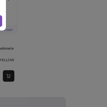
Lisa lemmikutesse
bahari BLACK
 ülipehmete harjastega hambahari YELLOW
end Sale!
ipehmete
 YELLOW