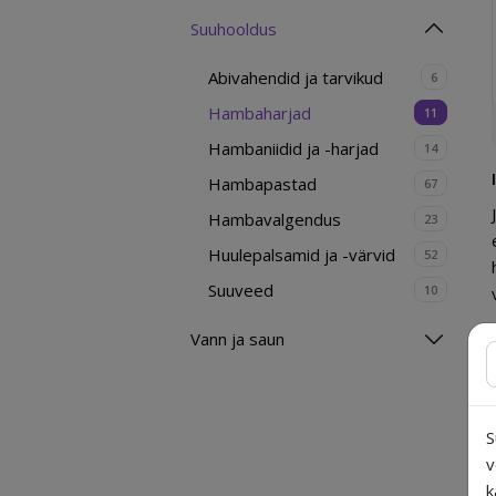
Suuhooldus
Abivahendid ja tarvikud
6
Hambaharjad
11
Hambaniidid ja -harjad
14
Hambapastad
67
Hambavalgendus
23
Huulepalsamid ja -värvid
52
Suuveed
10
Vann ja saun
S
v
k