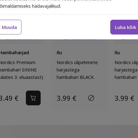
Lisa lemmikutesse
Lisa lemmikutesse
õimaldamiseks hädavajalikud.
Muuda
Luba kõik
Nordics Premium hambahari SININE (alates 3. eluaastast)
Nordics ülipehmete harjastega ham
Nordics
-25% Weekend Sale!
-25% Weekend Sale!
-25% Week
Hambaharjad
Ilu
Ilu
Nordics Premium
Nordics ülipehmete
Nordics ül
hambahari SININE
harjastega
harjastega
(alates 3. eluaastast)
hambahari BLACK
hambahari
3.49
€
3.99
€
3.99
€