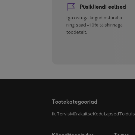
Püsikliendi eelised
Iga ostuga kogud osturaha
ning saad -10% täishinnaga
toodetelt.
Tootekategooriad
Ilu
Tervis
Mürakaitse
Kodu
Lapsed
Toiduli