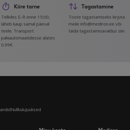
Kiire tarne
Tagastamine
Tellides E-R enne 15:00,
Toote tagastamiseks kirjuta
läheb kaup samal päeval
meile info@mediron.ee või
teele. Transport
täida tagastamisavaldus siin.
pakiautomaatidesse alates
0.99€.
sandid
Nullkulu
Juuksed