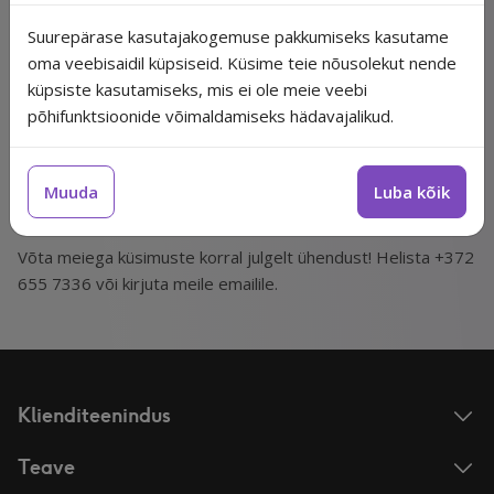
Nullkulu
Transport pakiautomaatidesse alates 0.99€.
Suurepärase kasutajakogemuse pakkumiseks kasutame
oma veebisaidil küpsiseid. Küsime teie nõusolekut nende
Tagastamine
küpsiste kasutamiseks, mis ei ole meie veebi
põhifunktsioonide võimaldamiseks hädavajalikud.
Toote tagastamiseks kirjuta meile info@mediron.ee või
täida tagastamisavaldus siin.
Muuda
Luba kõik
Vajad abi?
Võta meiega küsimuste korral julgelt ühendust! Helista +372
655 7336 või kirjuta meile emailile.
Klienditeenindus
Teave