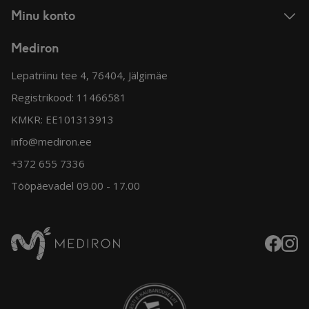
Minu konto
Mediron
Lepatriinu tee 4, 76404, Jälgimäe
Registrikood: 11466581
KMKR: EE101313913
info@mediron.ee
+372 655 7336
Tööpäevadel 09.00 - 17.00
Faceboo
Insta
Mediron